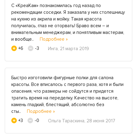
С «КреаКам» познакомилась год назад по
рекомендации соседки. Я заказала у них столешницу
на кухню из акрила и мойку. Такая красота
получилась, глаз не оторвать! Браво всем – и
внимательным менеджерам, и понятливым мастерам,
и вообще..
Подробнее »
+6
-3
Инга, 21 марта 2019
Быстро изготовили фигурные полки для салона
красоты. Все вписалось с первого раза, хотя и были
опасения, что размеры не сойдутся и придется
тратить время на переделку. Качество на высоте,
камень гладкий, блестящий, абсолютно без
сты..
Подробнее »
+3
-0
Ольга Тараскина, 28 июня 2017