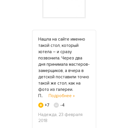
аботают
Нашла на сайте именно
Огромное 
такой стол, который
команде «К
е мастера.
хотела – и сразу
чудесно в
ним как
позвонила. Через два
заказ на с
кта, для
дня принимала мастеров-
мойки для 
замерщиков, а вчера в
Хотелось ч
х
детской поставили точно
молодёжно
стеллажей.
такой же стол, как на
неординарн
овили
фото из галереи.
цветом ник
 с четким
П..
Подробнее »
определить
нее »
в..
Подро
+7
-4
+5
Надежда, 23 февраля
2018
, 18
ООО «Рассв
2019