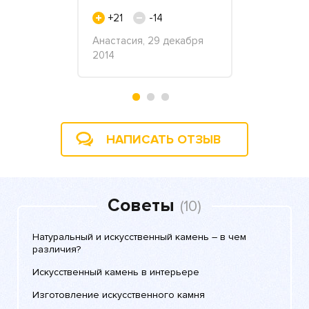
+21
-14
+2
небо», 7
Анастасия, 29 декабря
Василий Ст
2014
2018
НАПИСАТЬ ОТЗЫВ
Советы
(10)
Натуральный и искусственный камень – в чем
различия?
Искусственный камень в интерьере
Изготовление искусственного камня