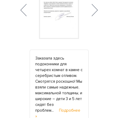
адоваться
Заказала здесь
Супруга да
ый с
подоконники для
ремонт на 
ремонт. Всё
четырех комнат в камне с
мойку. А я 
азряду –
серебристым отливом.
уверен что
доконники,
Смотрятся роскошно! Мы
заплатить 
йки
взяли самые надежные,
более кач
игинальные
максимальной толщины, и
услугу чем
чие
широкие – дети 3 и 5 лет
лет переде
ора.
сидят без
Потому и 
одробнее »
проблем...
Подробнее
обратить
»
»