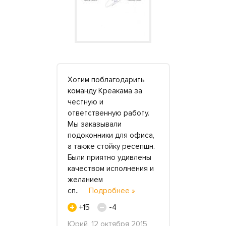
жалуй, один
Хотим поблагодарить
Как же хор
тнёров для
команду Креакама за
замену пр
честную и
чугунным в
качество.
ответственную работу.
появляетс
т мы
Мы заказывали
альтернати
лько их
подоконники для офиса,
акрилового
просах,
а также стойку ресепшн.
из таких я 
Были приятно удивлены
себя прош
й мебелью.
качеством исполнения и
компании 
дробнее »
желанием
удовольс
сп..
Подробнее »
»
+15
-4
+7
л
 «Миг», 2
Юрий, 12 октября 2015
Елизавета Л