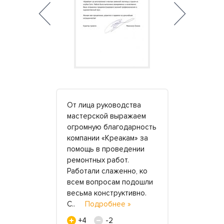
годарной
От лица руководства
Решили как
иву
мастерской выражаем
побаловат
огромную благодарность
ванной из а
работу.
компании «Креакам» за
Подруги в 
йки в
помощь в проведении
рекомендо
 прослужат
ремонтных работ.
обратиться
Будем рады
Работали слаженно, ко
«КреаКам».
всем вопросам подошли
нередко за
ву.
Подробнее
весьма конструктивно.
них мебель)
С..
Подробнее »
сущес..
П
+4
-2
+2