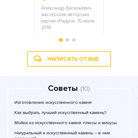
, 8 ноября
Александр Васильевич,
Инна и Алек
мастерская авторских
февраля 2
картин «Радуга», 15 июня
2018
НАПИСАТЬ ОТЗЫВ
Советы
(10)
Изготовление искусственного камня
Как выбрать лучший искусственный камень?
Мойка из искусственного камня: плюсы и минусы
Натуральный и искусственный камень – в чем