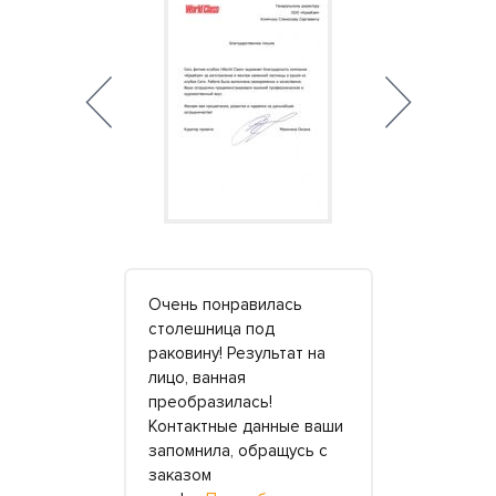
сибо
Очень понравилась
От всего к
аКам» за
столешница под
компании 
лненный
раковину! Результат на
благодарн
ешницы и
лицо, ванная
сотрудника
е.
преобразилась!
за сделан
о-то
Контактные данные ваши
заказ. Во 
и
запомнила, обращусь с
капитально
, а вот с
заказом
здания наш