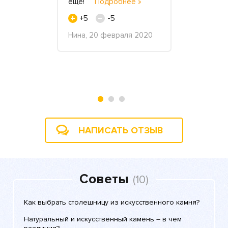
не могли
еще!
Подробнее »
мы затеяли
 С
внутренн
+5
-5
е »
»
Нина, 20 февраля 2020
+3
, 10 июня
Максим Але
января 201
НАПИСАТЬ ОТЗЫВ
Советы
(10)
Как выбрать столешницу из искусственного камня?
Натуральный и искусственный камень – в чем