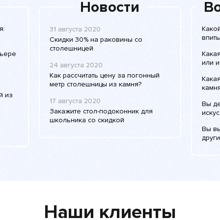
Новости
Во
я:
Како
31 августа 2020
впиты
Скидки 30% на раковины со
столешницей
рьере
Кака
или и
24 августа 2020
Как рассчитать цену за погонный
Какая
метр столешницы из камня?
камн
й из
17 августа 2020
Вы д
Закажите стол-подоконник для
искус
школьника со скидкой
Вы в
други
Наши клиенты