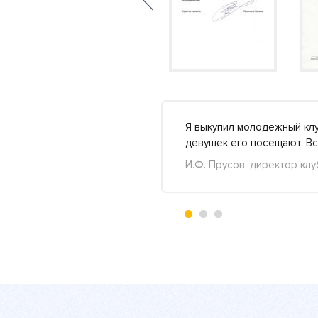
ь столешницу в ванную и
Я выкупил молодежный клу
нее »
девушек его посещают. Вс
И.Ф. Прусов, директор клу
+7
-5