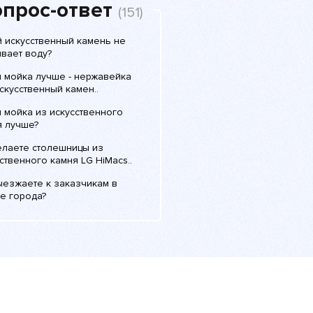
прос-ответ
(151)
й искусственный камень не
вает воду?
я мойка лучше - нержавейка
скусственный камен..
 мойка из искусственного
я лучше?
елаете столешницы из
ственного камня LG HiMacs..
ыезжаете к заказчикам в
е города?