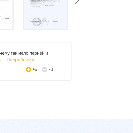
чему так мало парней и
Мне был категорическ
г..
Подробнее »
коллег по цеху позвон
Светлана Петровна Жил
+5
-0