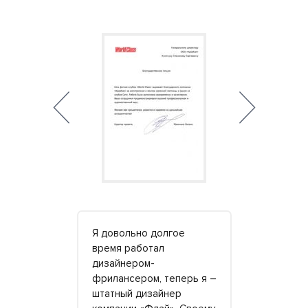
заказала в
Я довольно долгое
Когда я пе
Кам» стол
время работал
столицу, пе
омнаты и 4
дизайнером-
меня пораз
ля всей
фрилансером, теперь я –
квартирах 
ределили с
штатный дизайнер
роскошное 