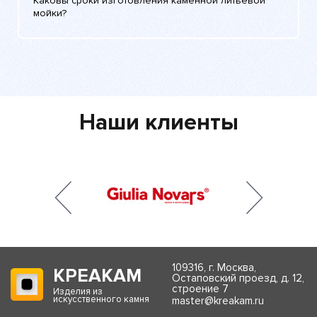
Каковы сроки изготовления каменной литьевой
мойки?
Наши клиенты
109316, г. Москва,
КРЕАКАМ
Остаповский проезд, д. 12,
строение 7
Изделия из
искусственного камня
master@kreakam.ru