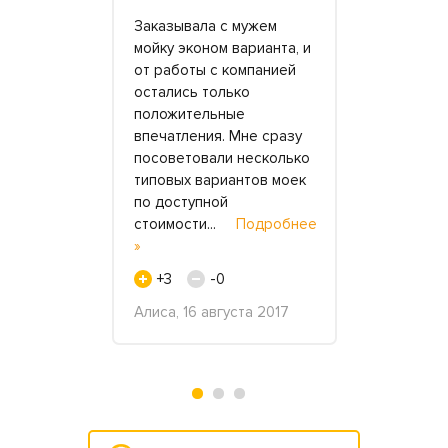
да в новый
Заказывала с мужем
Здравствуй
рос о
мойку эконом варианта, и
Заказывали
поэтому мы
от работы с компанией
три столеш
и поиски
остались только
родителей.
 мебели из
положительные
нравятся м
 камня.
впечатления. Мне сразу
внушительн
ло, что в
посоветовали несколько
поэтому ос
ы довольно
типовых вариантов моек
камне. Отд
Подробнее
по доступной
спасибо за 
стоимости...
Подробнее
переубеди
»
де..
Подр
+3
-0
+2
a, 20
Алиса, 16 августа 2017
Инга, 17 ию