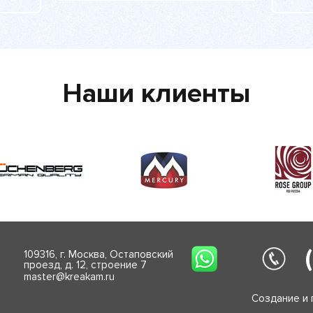
Наши клиенты
109316, г. Москва, Остаповский
проезд, д. 12, строение 7
master@kreakam.ru
Создание и 