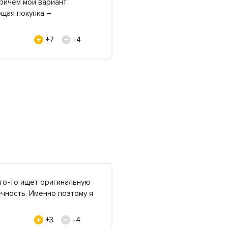
Причем мой вариант
ющая покупка –
+7
-4
то-то ищет оригинальную
ечность. Именно поэтому я
+3
-4