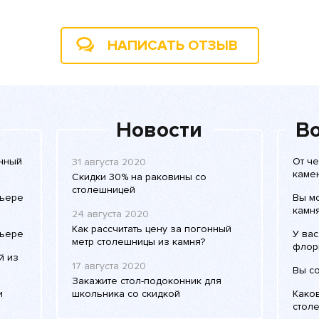
НАПИСАТЬ ОТЗЫВ
Новости
Во
енный
От че
31 августа 2020
каме
Скидки 30% на раковины со
столешницей
рьере
Вы м
камня
24 августа 2020
Как рассчитать цену за погонный
рьере
У вас
метр столешницы из камня?
флори
й из
17 августа 2020
Вы с
Закажите стол-подоконник для
и
школьника со скидкой
Како
столе