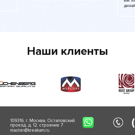
Вы з
дизай
Наши клиенты
109316, г. Москва, Остаповский
проезд, д. 12, строение 7
master@kreakam.ru