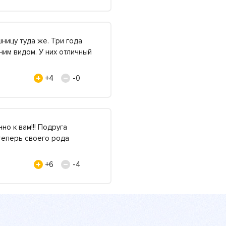
ницу туда же. Три года
ним видом. У них отличный
+4
-0
но к вам!!! Подруга
 теперь своего рода
+6
-4