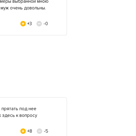
азмеры выбранной мною
 муж очень довольны.
+3
-0
 прятать под нее
к здесь к вопросу
+8
-5