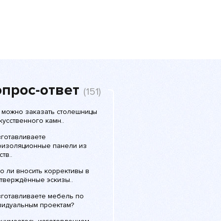
прос-ответ
(151)
с можно заказать столешницы
кусственного камн..
зготавливаете
оизоляционные панели из
ств..
о ли вносить коррективы в
тверждённые эскизы..
зготавливаете мебель по
видуальным проектам?