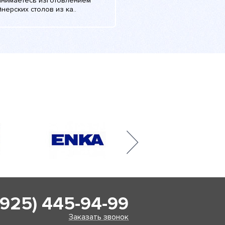
анимаетесь изготовлением
нерских столов из ка..
(925) 445-94-99
Заказать звонок