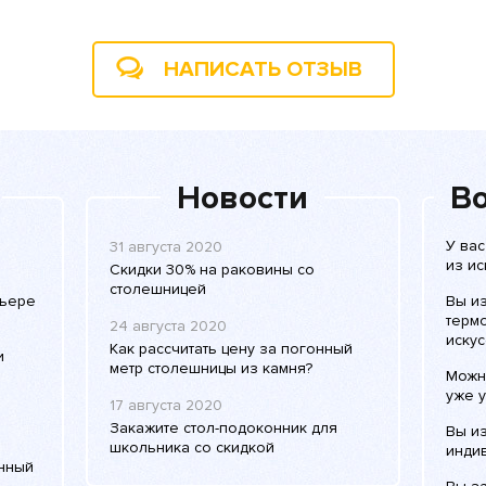
НАПИСАТЬ ОТЗЫВ
Новости
Во
У ва
31 августа 2020
из ис
Скидки 30% на раковины со
столешницей
рьере
Вы и
терм
24 августа 2020
искус
Как рассчитать цену за погонный
и
метр столешницы из камня?
Можн
уже у
17 августа 2020
Закажите стол-подоконник для
Вы и
школьника со скидкой
инди
енный