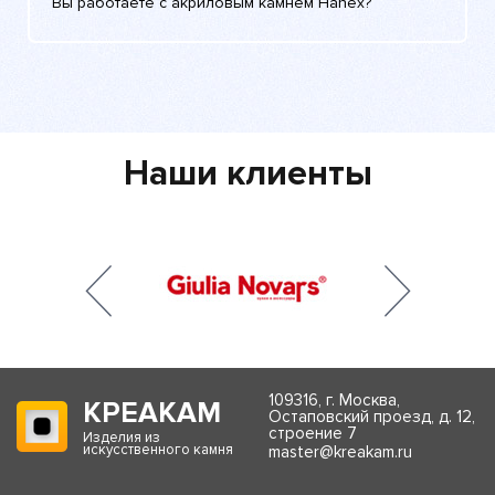
Вы работаете с акриловым камнем Hanex?
Наши клиенты
109316, г. Москва,
КРЕАКАМ
Остаповский проезд, д. 12,
строение 7
Изделия из
искусственного камня
master@kreakam.ru