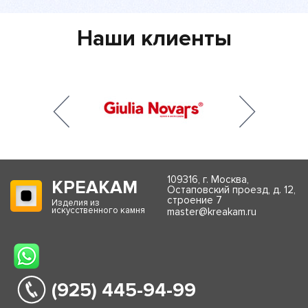
Наши клиенты
109316, г. Москва,
КРЕАКАМ
Остаповский проезд, д. 12,
строение 7
Изделия из
искусственного камня
master@kreakam.ru
(925) 445-94-99