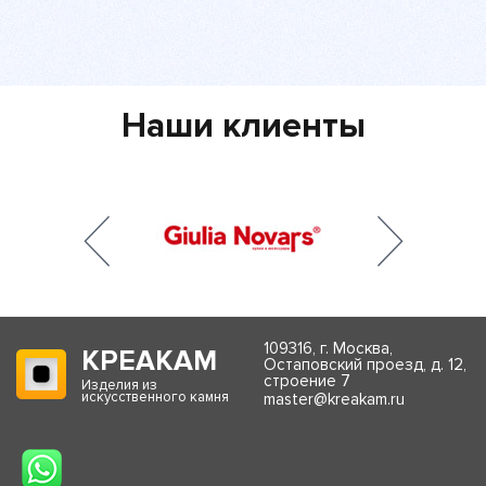
Наши клиенты
109316, г. Москва,
КРЕАКАМ
Остаповский проезд, д. 12,
строение 7
Изделия из
искусственного камня
master@kreakam.ru