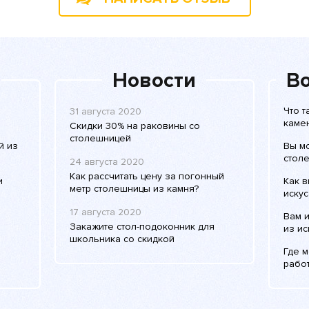
Новости
Во
Что 
31 августа 2020
каме
Скидки 30% на раковины со
столешницей
й из
Вы м
столе
24 августа 2020
Как рассчитать цену за погонный
и
Как в
метр столешницы из камня?
искус
17 августа 2020
Вам 
Закажите стол-подоконник для
из ис
школьника со скидкой
Где 
рабо