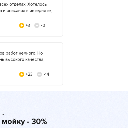
всех отделах. Хотелось
ы и описания в интернете,
+3
-0
ов работ немного. Но
нь высокого качества,
+23
-14
 -
 мойку - 30%