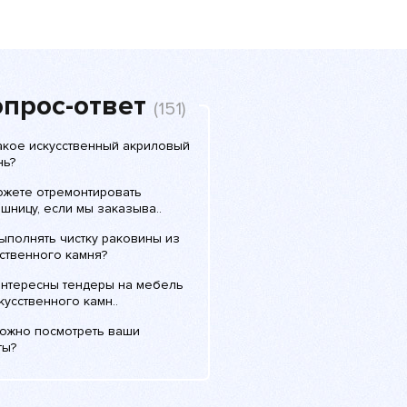
прос-ответ
(151)
такое искусственный акриловый
нь?
ожете отремонтировать
шницу, если мы заказыва..
ыполнять чистку раковины из
ственного камня?
интересны тендеры на мебель
кусственного камн..
можно посмотреть ваши
ты?