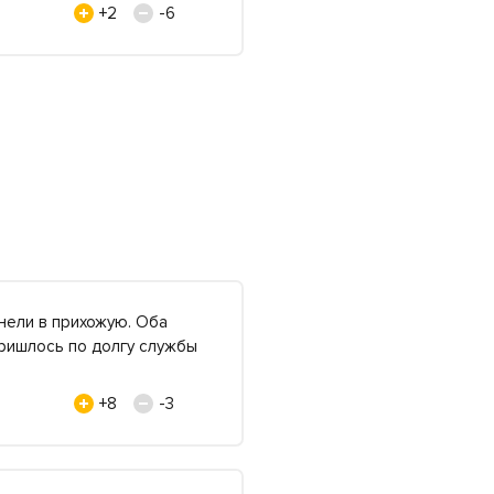
+2
-6
анели в прихожую. Оба
пришлось по долгу службы
+8
-3