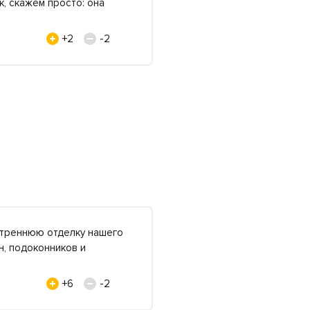
, скажем просто: она
+2
-2
утреннюю отделку нашего
н, подоконников и
+6
-2