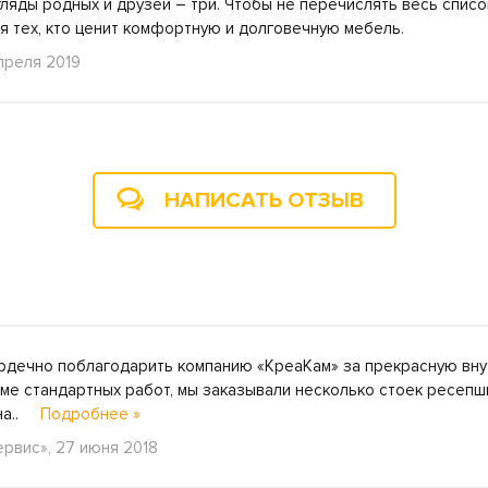
ляды родных и друзей – три. Чтобы не перечислять весь список
я тех, кто ценит комфортную и долговечную мебель.
преля 2019
НАПИСАТЬ ОТЗЫВ
ердечно поблагодарить компанию «КреаКам» за прекрасную вн
е стандартных работ, мы заказывали несколько стоек ресепш
 на..
Подробнее »
ервис», 27 июня 2018