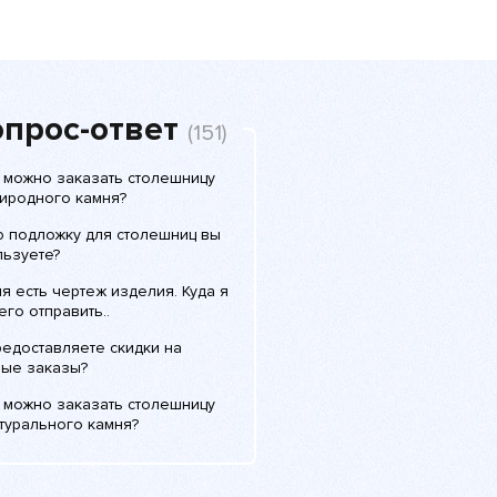
прос-ответ
(151)
с можно заказать столешницу
риродного камня?
ю подложку для столешниц вы
льзуете?
я есть чертеж изделия. Куда я
его отправить..
редоставляете скидки на
ные заказы?
с можно заказать столешницу
турального камня?