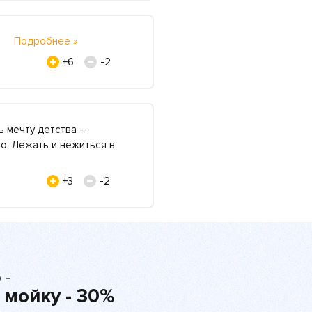
но.
Подробнее »
+6
-2
ь мечту детства –
о. Лежать и нежиться в
+3
-2
 -
 мойку - 30%