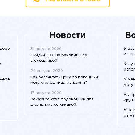
Новости
Во
рьере
У ва
31 августа 2020
из п
Скидки 30% на раковины со
столешницей
и
Каку
испо
24 августа 2020
Как рассчитать цену за погонный
рьере
У мен
метр столешницы из камня?
могу 
17 августа 2020
Вы п
Закажите стол-подоконник для
круп
школьника со скидкой
У ва
из на