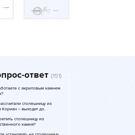
прос-ответ
(151)
аботаете с акриловым камнем
x?
рассчитали столешницу из
 Кориан – выходит до..
репить столешницу из
ственного камня?
те установить на столешницу