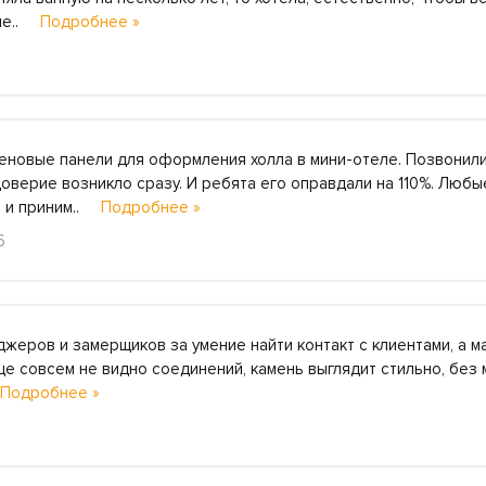
еле..
Подробнее »
еновые панели для оформления холла в мини-отеле. Позвонил
доверие возникло сразу. И ребята его оправдали на 110%. Люб
ь и приним..
Подробнее »
6
жеров и замерщиков за умение найти контакт с клиентами, а 
це совсем не видно соединений, камень выглядит стильно, без 
Подробнее »