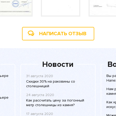
НАПИСАТЬ ОТЗЫВ
Новости
Во
рьере
Вы р
31 августа 2020
Hane
Скидки 30% на раковины со
столешницей
Нам 
камня
24 августа 2020
рьере
Как рассчитать цену за погонный
Как к
метр столешницы из камня?
искус
17 августа 2020
Може