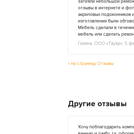
затеяли небольшой ремон
отзывы в интернете и фот
акриловых подоконников и
изготовления были обгово
Мебель сделали в течение
мебель или сделать ремон
Галина, ООО «Тауэр», 5 ф
« на страницу Отзывы
Другие отзывы
Хочу поблагодарить комп
ванную и тумбу, т.к. офор