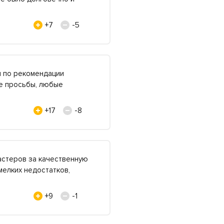
+7
-5
и по рекомендации
ые просьбы, любые
+17
-8
мастеров за качественную
мелких недостатков,
+9
-1