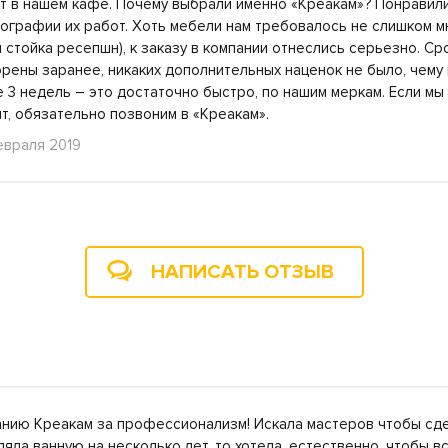
т в нашем кафе. Почему выбрали именно «Креакам»? Понравил
ографии их работ. Хоть мебели нам требовалось не слишком м
 стойка ресепшн), к заказу в компании отнеслись серьезно. Ср
рены заранее, никаких дополнительных наценок не было, чему
 3 недель – это достаточно быстро, по нашим меркам. Если мы
т, обязательно позвоним в «Креакам».
евраля 2019
НАПИСАТЬ ОТЗЫВ
анию Креакам за профессионализм! Искала мастеров чтобы сде
мляла ванную на несколько лет, то хотела, естественно, чтобы 