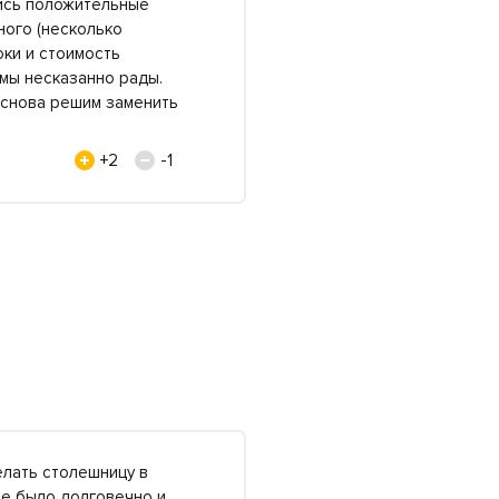
ись положительные
ного (несколько
оки и стоимость
 мы несказанно рады.
 снова решим заменить
+2
-1
лать столешницу в
все было долговечно и