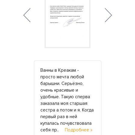
твенные и
Ванны в Креакам -
Огромное 
тера,
просто мечта любой
сказать ф
 с которыми
барышни. Серьёзно,
«КреаКам» 
очень красивые и
своевреме
дробнее »
удобные. Такую сперва
отличное 
заказала моя старшая
заказа по 
сестра а потом и я. Когда
барных сто
ор, 16
первый раз в ней
ресепшн дл
0
купалась почувствовала
кафе. Обра
себя пр..
Подробнее »
впервые п