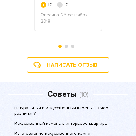
со..
Подр
+2
-2
+3
Эвелина, 25 сентября
2018
ООО «Скай»
2019
НАПИСАТЬ ОТЗЫВ
Советы
(10)
Натуральный и искусственный камень – в чем
различия?
Искусственный камень в интерьере квартиры
Изготовление искусственного камня